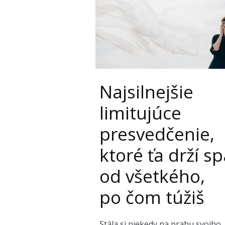
Najsilnejšie
limitujúce
presvedčenie,
ktoré ťa drží sp
od všetkého,
po čom túžiš
Stála si niekedy na prahu svojho