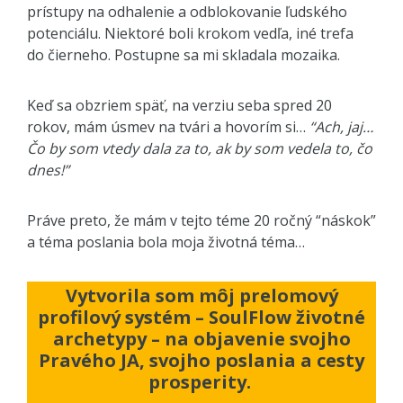
prístupy na odhalenie a odblokovanie ľudského
potenciálu. Niektoré boli krokom vedľa, iné trefa
do čierneho. Postupne sa mi skladala mozaika.
Keď sa obzriem späť, na verziu seba spred 20
rokov, mám úsmev na tvári a hovorím si…
“Ach, jaj…
Čo by som vtedy dala za to, ak by som vedela to, čo
dnes!”
Práve preto, že mám v tejto téme 20 ročný “náskok”
a téma poslania bola moja životná téma…
Vytvorila som môj prelomový
profilový systém – SoulFlow životné
archetypy – na objavenie svojho
Pravého JA, svojho poslania a cesty
prosperity.