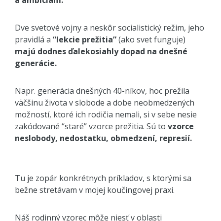
Dve svetové vojny a neskôr socialistický režim, jeho
pravidlá a
“lekcie prežitia”
(ako svet funguje)
majú dodnes ďalekosiahly dopad na dnešné
generácie.
Napr. generácia dnešných 40-níkov, hoc prežila
väčšinu života v slobode a dobe neobmedzených
možností, ktoré ich rodičia nemali, si v sebe nesie
zakódované “staré” vzorce prežitia. Sú to
vzorce
neslobody, nedostatku, obmedzení, represií.
Tu je zopár konkrétnych príkladov, s ktorými sa
bežne stretávam v mojej koučingovej praxi.
Náš rodinný vzorec môže niesť v oblasti