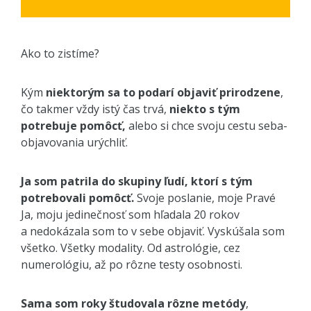
Ako to zistíme?
Kým
niektorým sa to podarí objaviť prirodzene
,
čo takmer vždy istý čas trvá,
niekto s tým
potrebuje pomôcť,
alebo si chce svoju cestu seba-
objavovania urýchliť.
Ja som patrila do skupiny ľudí, ktorí s tým
potrebovali pomôcť.
Svoje poslanie, moje Pravé
Ja, moju jedinečnosť som hľadala 20 rokov
a nedokázala som to v sebe objaviť. Vyskúšala som
všetko. Všetky modality. Od astrológie, cez
numerológiu, až po rôzne testy osobnosti.
Sama som roky študovala rôzne metódy
,