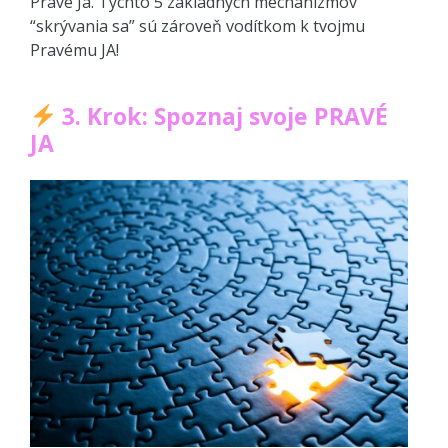
Pravé Ja. Týchto 5 základných mechanizmov
“skrývania sa” sú zároveň vodítkom k tvojmu
Pravému JA!
3. Krok: Spoznaj svoje PRAVÉ
JA