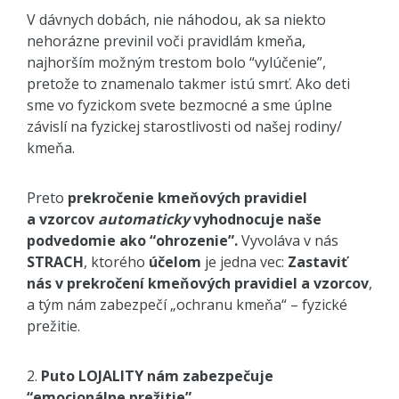
V dávnych dobách, nie náhodou, ak sa niekto
nehorázne previnil voči pravidlám kmeňa,
najhorším možným trestom bolo “vylúčenie”,
pretože to znamenalo takmer istú smrť. Ako deti
sme vo fyzickom svete bezmocné a sme úplne
závislí na fyzickej starostlivosti od našej rodiny/
kmeňa.
Preto
prekročenie kmeňových pravidiel
a vzorcov
automaticky
vyhodnocuje naše
podvedomie ako “ohrozenie”.
Vyvoláva v nás
STRACH
, ktorého
účelom
je jedna vec:
Zastaviť
nás v prekročení kmeňových pravidiel a vzorcov
,
a tým nám zabezpečí „ochranu kmeňa“ – fyzické
prežitie.
2.
Puto LOJALITY nám zabezpečuje
“emocionálne prežitie”