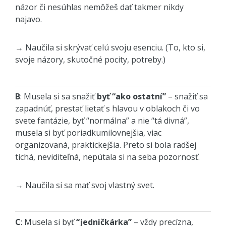
názor či nesúhlas nemôžeš dať takmer nikdy
najavo.
→ Naučila si skrývať celú svoju esenciu. (To, kto si,
svoje názory, skutočné pocity, potreby.)
B
: Musela si sa snažiť
byť “ako ostatní”
– snažiť sa
zapadnúť, prestať lietať s hlavou v oblakoch či vo
svete fantázie, byť “normálna” a nie “tá divná”,
musela si byť poriadkumilovnejšia, viac
organizovaná, praktickejšia. Preto si bola radšej
tichá, neviditeľná, nepútala si na seba pozornosť.
→ Naučila si sa mať svoj vlastný svet.
C
: Musela si byť
“jedničkárka”
– vždy precízna,