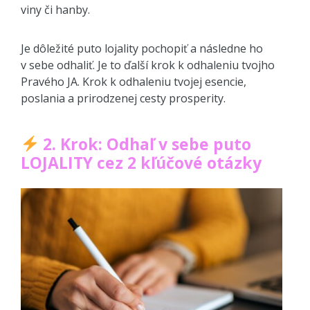
viny či hanby.
Je dôležité puto lojality pochopiť a následne ho
v sebe odhaliť. Je to ďalší krok k odhaleniu tvojho
Pravého JA. Krok k odhaleniu tvojej esencie,
poslania a prirodzenej cesty prosperity.
2. Krok: Odhaľ v sebe puto
LOJALITY cez 2 kľúčové otázky