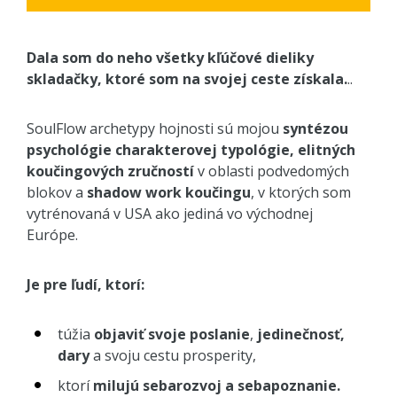
Dala som do neho všetky kľúčové dieliky
skladačky, ktoré som na svojej ceste získala.
..
SoulFlow archetypy hojnosti sú mojou
syntézou
psychológie charakterovej typológie, elitných
koučingových zručností
v oblasti podvedomých
blokov a
shadow work koučingu
, v ktorých som
vytrénovaná v USA ako jediná vo východnej
Európe.
Je pre ľudí, ktorí:
túžia
objaviť svoje poslanie
,
jedinečnosť,
dary
a svoju cestu prosperity,
ktorí
milujú sebarozvoj a sebapoznanie.