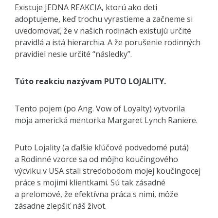
Existuje JEDNA REAKCIA, ktorú ako deti
adoptujeme, keď trochu vyrastieme a začneme si
uvedomovať, že v našich rodinách existujú určité
pravidlá a istá hierarchia. A že porušenie rodinných
pravidiel nesie určité “následky”.
Túto reakciu nazývam PUTO LOJALITY.
Tento pojem (po Ang. Vow of Loyalty) vytvorila
moja americká mentorka Margaret Lynch Raniere.
Puto Lojality (a ďalšie kľúčové podvedomé putá)
a Rodinné vzorce sa od môjho koučingového
výcviku v USA stali stredobodom mojej koučingocej
práce s mojimi klientkami. Sú tak zásadné
a prelomové, že efektívna práca s nimi, môže
zásadne zlepšiť náš život.