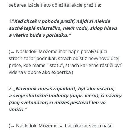
sebarealizácie tieto dôležité lekcie prežitia:
1.“
Keď chceš v pohode prežiť, nájdi si niekde
suché teplé miestečko, nevír vodu, sklop hlavu
a všetko bude v poriadku.”
(→ Následok: Môžeme mať napr. paralyzujúci
strach začať podnikať, strach odísť z nevyhovujúcej
práce, kde máme “istotu”, strach kariérne rásť či byť
videná v obore ako expertka.)
2. „
Navonok musíš zapadnúť, byť ako ostatní,
a svoje skutočné hodnoty (napr. vieru), či názory
(svoj svetonázor) si môžeš pestovať len vo
vnútri.”
(→ Následok: Môžeme sa báť ukázať svetu naše