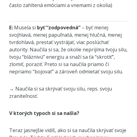
často zahltená emóciami a vnemami z okolia)
E:
Musela si
byť “zodpovedná”
– byť menej
svojhlavá, menej papuľnatá, menej hlučná, menej
tvrdohlavá, prestať vystrájať, viac poslúchať
autority. Naučila si sa, že okolie neprijíma tvoju silu,
tvoju “bláznivú” energiu a snaží sa ťa “skrotiť”,
zlomiť, poraziť. Preto si sa naučila priamo či
nepriamo “bojovať” a zároveň odmietať svoju silu.
→ Naučila si sa skrývať svoju silu, reps. svoju
zraniteľnosť.
V ktorých typoch si sa našla?
Teraz jasnejšie vidíš, ako si sa naučila skrývať svoje