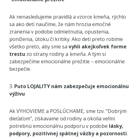
Ak nenasledujeme pravidlá a vzorce kmeňa, rýchlo
sa ako deti naučíme, že nám hrozia emočné
zranenia v podobe odmietnutia, opustenia,
poníženia, útoku či kritiky. Ako deti preto robíme
všetko preto, aby sme sa
vyhli akejkoľvek forme
trestu
zo strany rodiny a
kmeňa.
A tým si
zabezpečíme emocionálne prežitie – emocionálne
bezpečie.
3.
Puto LOJALITY nám zabezpečuje emocionálnu
výživu
Ak VYHOVIEME a POSLÚCHAME, sme tzv. “Dobrým
dieťaťom”, získavame od rodiny a okolia veľmi
potrebnú emocionálnu podporu v podobe
lásky,
podpory, pozitívnej spätnej väzby a pozornosti
.