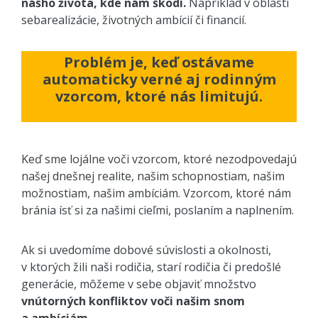
nášho života, kde nám škodí.
Napríklad v oblasti
sebarealizácie, životných ambícií či financií.
Problém je, keď ostávame
automaticky verné aj rodinným
vzorcom, ktoré nás limitujú.
Keď sme lojálne voči vzorcom, ktoré nezodpovedajú
našej dnešnej realite, našim schopnostiam, našim
možnostiam, našim ambíciám. Vzorcom, ktoré nám
bránia ísť si za našimi cieľmi, poslaním a naplnením.
Ak si uvedomíme dobové súvislosti a okolnosti,
v ktorých žili naši rodičia, starí rodičia či predošlé
generácie, môžeme v sebe objaviť množstvo
vnútorných konfliktov voči našim snom
a ambíciám.