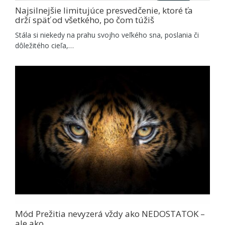
Najsilnejšie limitujúce presvedčenie, ktoré ťa
drží späť od všetkého, po čom túžiš
Stála si niekedy na prahu svojho veľkého sna, poslania či
dôležitého cieľa,…
Mód Prežitia nevyzerá vždy ako NEDOSTATOK –
ale ako…