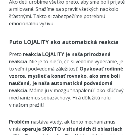
Ako deti urobíme všetko preto, aby sme boli prijaté
a milované. Snažíme sa spraviť všetkých naokolo
šťastnými. Takto si zabezpečíme potrebnú
emocionálnu výživu.
Puto LOJALITY ako automatická reakcia
Preto
reakcia LOJALITY je naša prirodzená
reakcia
. Nie je to niečo, čo si vedome vyberáme, je
to veľmi podvedomá záležitosť.
Opakovať rodinné
vzorce, myslieť a konať rovnako, ako sme boli
naučené, je naša automatická podvedomá
reakcia
. Máme ju v mozgu “napálenú” ako kľúčový
mechanizmus sebazáchovy. Hrá dôležitú rolu
v našom prežití.
Problém
nastáva vtedy, ak tento mechanizmus
v nás
operuje SKRYTO v situáciách či oblastiach