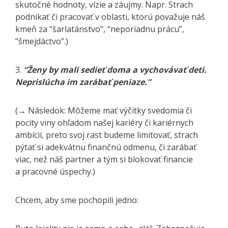
skutočné hodnoty, vízie a záujmy. Napr. Strach
podnikať či pracovať v oblasti, ktorú považuje náš
kmeň za “šarlatánstvo”, “neporiadnu prácu”,
“šmejdáctvo”.)
3.
“Ženy by mali sedieť doma a vychovávať deti.
Neprislúcha im zarábať peniaze.”
(→ Následok: Môžeme mať výčitky svedomia či
pocity viny ohľadom našej kariéry či kariérnych
ambícií, preto svoj rast budeme limitovať, strach
pýtať si adekvátnu finančnú odmenu, či zarábať
viac, než náš partner a tým si blokovať financie
a pracovné úspechy.)
Chcem, aby sme pochopili jedno: