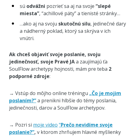
sú
odvážni
pozrieť sa aj na svoje
“slepé
miesta”
, “achillové päty” a tienisté stránky…
…ako aj na svoju
skutočnú silu
, jedinečné dary
a nádherný poklad, ktorý sa skrýva v ich
vnútri.
Ak chceš objaviť svoje poslanie, svoju
jedinečnosť, svoje Pravé JA
a zaujímajú ťa
SoulFlow archetypy hojnosti, mám pre teba
2
podporné zdroje
:
→ Vstúp do môjho online tréningu
„Čo je mojim
poslaním?”
a prenikni hlbšie do témy poslania,
jedinečnosti, darov a SoulFlow archetypov.
→ Pozri si
moje video
“
Prečo nevidíme svoje
poslanie?”
,
v ktorom zhrňujem hlavné myšlienky