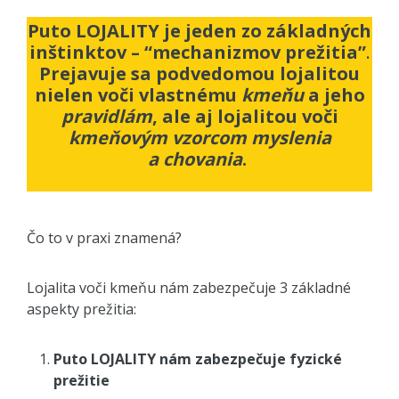
Puto LOJALITY je jeden zo základných
inštinktov – “mechanizmov prežitia”
.
Prejavuje sa podvedomou lojalitou
nielen voči vlastnému
kmeňu
a jeho
pravidlám
, ale aj lojalitou voči
kmeňovým vzorcom myslenia
a chovania
.
Čo to v praxi znamená?
Lojalita voči kmeňu nám zabezpečuje 3 základné
aspekty prežitia:
Puto LOJALITY nám zabezpečuje fyzické
prežit
ie