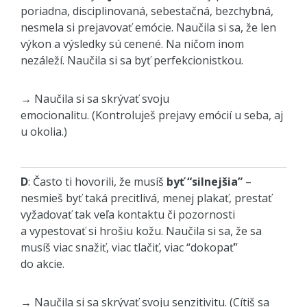
poriadna, disciplinovaná, sebestačná, bezchybná,
nesmela si prejavovať emócie. Naučila si sa, že len
výkon a výsledky sú cenené. Na ničom inom
nezáleží. Naučila si sa byť perfekcionistkou.
→ Naučila si sa skrývať svoju
emocionalitu. (Kontroluješ prejavy emócií u seba, aj
u okolia.)
D
: Často ti hovorili, že musíš
byť “silnejšia”
–
nesmieš byť taká precitlivá, menej plakať, prestať
vyžadovať tak veľa kontaktu či pozornosti
a vypestovať si hrošiu kožu. Naučila si sa, že sa
musíš viac snažiť, viac tlačiť, viac “dokopať”
do akcie.
→ Naučila si sa skrývať svoju senzitivitu. (Cítiš sa