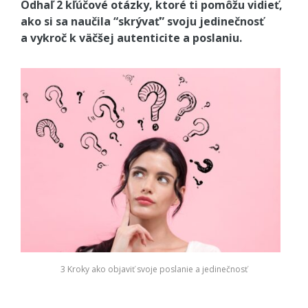
Odhaľ 2 kľúčové otázky, ktoré ti pomôžu vidieť,
ako si sa naučila “skrývať” svoju jedinečnosť
a vykroč k väčšej autenticite a poslaniu.
3 Kroky ako objaviť svoje poslanie a jedinečnosť