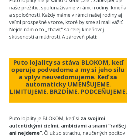
Puto lojality nie je samo o sebe „zlé“. Zabezpečuje
naše prežitie, spolunažívanie v rámci rodiny, kmeňa
a spoločnosti. Každý máme v rámci našej rodiny aj
veľmi prospešné vzorce, ktoré by sme si mali vážiť.
Nejde nám o to „zbaviť“ sa celej kmeňovej
skúsenosti a múdrosti. A zároveň platí:
Puto lojality sa stáva BLOKOM, keď
operuje podvedome a my si jeho silu
a vplyv neuvedomujeme. Keď sa
automaticky UMENŠUJEME.
LIMITUJEME. BRZDÍME. PODCEŇUJEME.
Puto lojality je BLOKOM, keď si
za svojimi
autentickými cieľmi, ambíciami a snami “radšej
ani nejdeme”
. Či už zo strachu, naučených pocitov