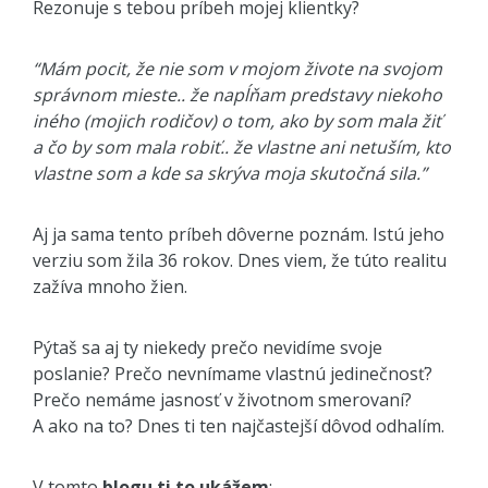
Rezonuje s tebou príbeh mojej klientky?
“M
ám pocit, že nie som v mojom živote na svojom
správnom mieste.. že napĺňam predstavy niekoho
iného (mojich rodičov) o tom, ako by som mala žiť
a čo by som mala robiť.. že vlastne ani netuším, kto
vlastne som a kde sa skrýva moja skutočná sila.”
Aj ja sama tento príbeh dôverne poznám. Istú jeho
verziu som žila 36 rokov. Dnes viem, že túto realitu
zažíva mnoho žien.
Pýtaš sa aj ty niekedy prečo nevidíme svoje
poslanie? Prečo nevnímame vlastnú jedinečnosť?
Prečo nemáme jasnosť v životnom smerovaní?
A ako na to? Dnes ti ten najčastejší dôvod odhalím.
V tomto
blogu ti to ukážem
: