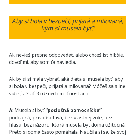
Aby si bola v bezpečí, prijatá a milovaná,
kým si musela byť?
Ak nevieš presne odpovedať, alebo chceš ísť hlbšie,
dovoľ mi, aby som ťa naviedla.
Ak by si si mala vybrať, aké dieťa si musela byť, aby
si bola v bezpečí, prijatá a milovaná? Môžeš sa silne
vidieť v 2 až 3 rôznych možnostiach:
A
: Musela si byť
“poslušná pomocníčka”
–
poddajná, prispôsobivá, bez vlastnej vôle, bez
hlasu, bez názoru, ktorá musela byť doma užitočná.
Preto si doma často pomáhala. Naučila si sa, že svoj