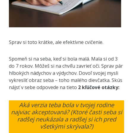
Sprav si toto krátke, ale efektívne cvičenie.
Spomeň si na seba, keď si bola malá. Mala si od 3
do 7 rokov. Môžeš si na chvíľu zavrieť oči. Sprav pár
hlbokých nádychov a výdychov. Dovoľ svojej mysli
vykresliť obraz seba – toho malého dievčatka. Skús
nájsť v sebe odpovede na tieto
2 kľúčové otázky:
Aká verzia teba bola v tvojej rodine
najviac akceptovaná? (Ktoré časti seba si
radšej neukázala a radšej si ich pred
všetkými skrývala?)