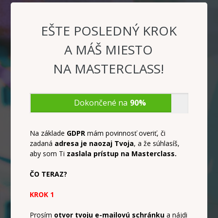
EŠTE POSLEDNÝ KROK
A MÁŠ MIESTO
NA MASTERCLASS
!
Dokončené na
90%
Na základe
GDPR
mám povinnosť overiť, či
zadaná
adresa je naozaj Tvoja
, a že súhlasíš,
aby som Ti
zaslala prístup na Masterclass.
ČO TERAZ?
KROK 1
Prosím
otvor tvoju e-mailovú schránku
a nájdi