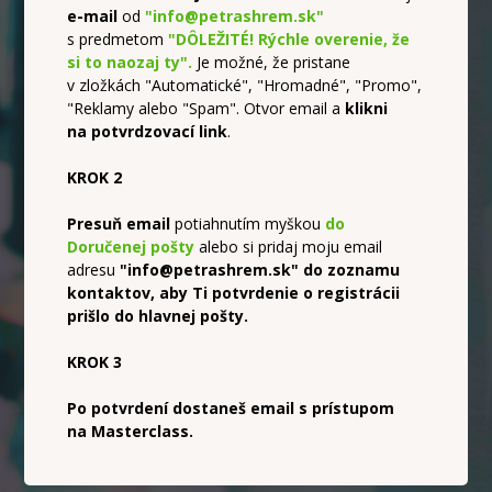
e-mail
od
"info@petrashrem.sk"
s predmetom
"DÔLEŽITÉ! Rýchle overenie, že
si to naozaj ty".
Je možné, že pristane
v zložkách "Automatické", "Hromadné", "Promo",
"Reklamy alebo "Spam". Otvor email a
klikni
na potvrdzovací link
.
KROK 2
Presuň email
potiahnutím myškou
do
Doručenej pošty
alebo si pridaj moju email
adresu
"info@petrashrem.sk" do zoznamu
kontaktov, aby Ti potvrdenie o registrácii
prišlo do hlavnej pošty.
KROK 3
Po potvrdení dostaneš email s prístupom
na Masterclass.