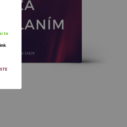
si to
link
.
ESTE