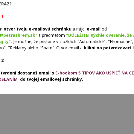
ERAZ?
 1
ím
otvor tvoju e-mailovú schránku
a nájdi
e-mail
od
o@petrashrem.sk"
s predmetom
"DÔLEŽITÉ! Rýchle overenie, že 
j ty".
Je možné, že pristane v zložkách "Automatické", "Hromadné",
o", "Reklamy alebo "Spam". Otvor email a
klikni na potvrdzovací 
 2
otvrdení dostaneš email s
E-bookom 5 TIPOV AKO USPIEŤ NA C
OSLANÍM
do tvojej emailovej schránky.