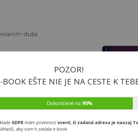
POZOR!
-BOOK EŠTE NIE JE NA CESTE K TEBE
Dokončené na
90%
áklade
GDPR
mám povinnosť
overiť, či zadaná adresa je naozaj T
súhlasíš, aby som ti zaslala e-book.