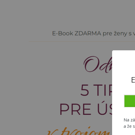
E
Na z
a že 