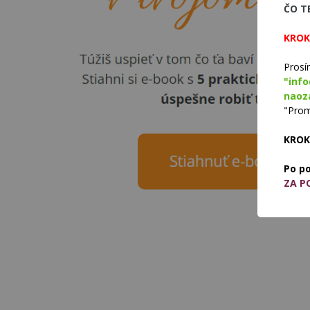
ČO T
KROK
Pros
"inf
naoza
"Prom
KROK
Po p
ZA P