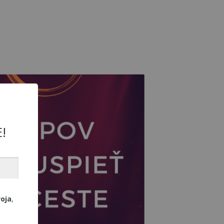
!
voja
,