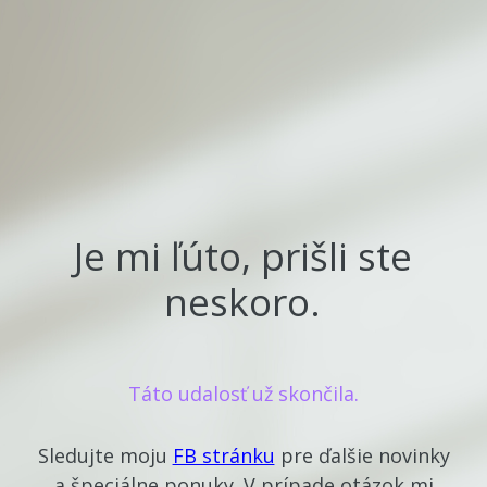
Je mi ľúto, prišli ste
neskoro.
Táto udalosť už skončila.
Sledujte moju
FB stránku
pre ďalšie novinky
a špeciálne ponuky. V prípade otázok mi