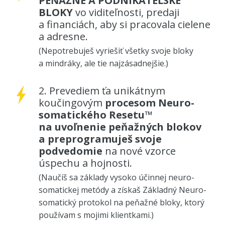
PEŇAŽNÉ A PODNIKATEĽSKÉ
BLOKY
vo viditeľnosti, predaji
a financiách, aby si pracovala cielene
a adresne.
(Nepotrebuješ vyriešiť všetky svoje bloky
a mindráky, ale tie najzásadnejšie.)
2. Prevediem ťa unikátnym
koučingovým
procesom Neuro-
somatického Resetu™
na uvoľnenie peňažných blokov
a preprogramuješ svoje
podvedomie
na nové vzorce
úspechu a hojnosti.
(Naučíš sa základy vysoko účinnej neuro-
somatickej metódy a získaš Základný Neuro-
somatický protokol na peňažné bloky, ktorý
používam s mojimi klientkami.)