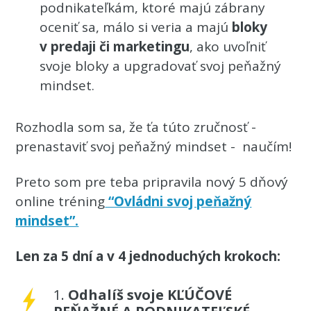
podnikateľkám, ktoré majú zábrany
oceniť sa, málo si veria a majú
bloky
v predaji či marketingu
, ako uvoľniť
svoje bloky a upgradovať svoj peňažný
mindset.
Rozhodla som sa, že ťa túto zručnosť -
prenastaviť svoj peňažný mindset - naučím!
Preto som pre teba pripravila nový 5 dňový
online tréning
“Ovládni svoj peňažný
mindset”.
Len za 5 dní a v 4 jednoduchých krokoch:
1.
Odhalíš svoje KĽÚČOVÉ