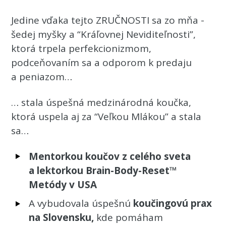
Jedine vďaka tejto ZRUČNOSTI sa zo mňa -
šedej myšky a “Kráľovnej Neviditeľnosti”,
ktorá trpela perfekcionizmom,
podceňovaním sa a odporom k predaju
a peniazom…
… stala úspešná medzinárodná koučka,
ktorá uspela aj za “Veľkou Mlákou” a stala
sa…
Mentorkou koučov z celého sveta
a lektorkou Brain-Body-Reset™
Metódy v USA
A vybudovala úspešnú
koučingovú prax
na Slovensku,
kde pomáham