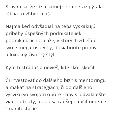
Stavím sa, že si sa samej seba neraz pýtala -
“či na to vôbec máš”.
Najmä keď odvšadiaľ na teba vyskakujú
príbehy úspešných podnikateliek
podnikajúcich z pláže, v ktorých zdieľajú
svoje mega-úspechy, dosiahnuté príjmy
a luxusný životný štýl…
Kým ti strádaš a nevieš, kde skôr skočiť.
Či investovať do ďalšieho biznis mentoringu
a makať na stratégiách, či do ďalšieho
výcviku vo svojom obore - aby si dávala ešte
viac hodnoty, alebo sa radšej naučiť umenie
“manifestácie”…