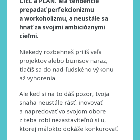
CIEĽ a PLÁN. Má tendencie
prepadať perfekcionizmu
a workoholizmu, a neustále sa
hnať za svojimi ambicióznymi
cieľmi.
Niekedy rozbehneš príliš veľa
projektov alebo biznisov naraz,
tlačíš sa do nad-ľudského výkonu
až vyhorenia.
Ale keď si na to dáš pozor, tvoja
snaha neustále rásť, inovovať
a napredovať vo svojom obore
z teba robí nezastaviteľnú silu,
ktorej málokto dokáže konkurovať.