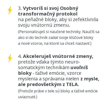
3.
Vytvoríš si svoj Osobný
transformačný protokol
na peňažné bloky, aby si zefektívnila
svoju vnútornú zmenu.
(Personalizuješ si naučené techniky. Naučíš sa
ako si do techník zadať svoje kľúčové bloky
a nové vzorce, na ktoré sa chceš nastaviť.)
4.
Akceleruješ vnútorné zmeny,
pretože vďaka týmto neuro-
somatickým techníkám
uvoľníš
bloky
- ťaživé emócie, vzorce
myslenia a správania nielen
z mysle,
ale predovšetkým z TELA.
(Pretože práve v tele sú bloky a ťaživé emócie
uviaznuté.)