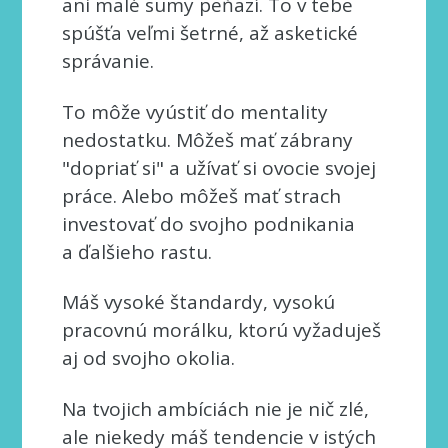
ani malé sumy peňazí. To v tebe
spúšťa veľmi šetrné, až asketické
správanie.
To môže vyústiť do mentality
nedostatku. Môžeš mať zábrany
"dopriať si" a užívať si ovocie svojej
práce. Alebo môžeš mať strach
investovať do svojho podnikania
a ďalšieho rastu.
Máš vysoké štandardy, vysokú
pracovnú morálku, ktorú vyžaduješ
aj od svojho okolia.
Na tvojich ambíciách nie je nič zlé,
ale niekedy máš tendencie v istých