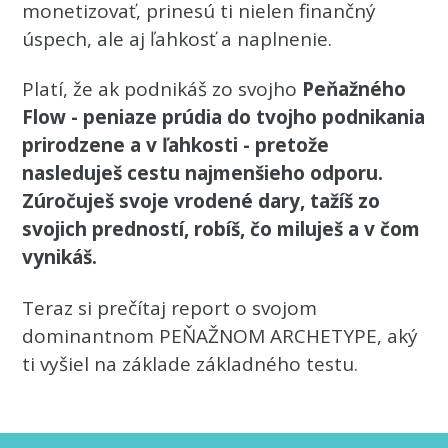
monetizovať, prinesú ti nielen finančný
úspech, ale aj ľahkosť a naplnenie.
Platí, že ak podnikáš zo svojho
Peňažného
Flow - peniaze prúdia do tvojho podnikania
prirodzene a v ľahkosti - pretože
nasleduješ cestu najmenšieho odporu.
Zúročuješ svoje vrodené dary, tažíš zo
svojich predností, robíš, čo miluješ a v čom
vynikáš.
Teraz si prečítaj report o svojom
dominantnom PEŇAŽNOM ARCHETYPE, aký
ti vyšiel na základe základného testu.