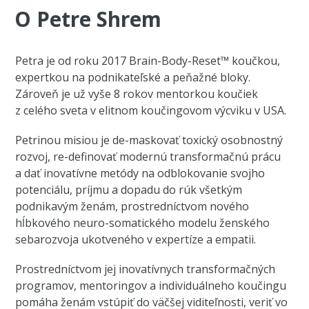
O Petre Shrem
Petra je od roku 2017 Brain-Body-Reset™ koučkou,
expertkou na podnikateľské a peňažné bloky.
Zároveň je už vyše 8 rokov mentorkou koučiek
z celého sveta v elitnom koučingovom výcviku v USA.
Petrinou misiou je de-maskovať toxický osobnostný
rozvoj, re-definovať modernú transformačnú prácu
a dať inovatívne metódy na odblokovanie svojho
potenciálu, príjmu a dopadu do rúk všetkým
podnikavým ženám, prostredníctvom nového
hĺbkového neuro-somatického modelu ženského
sebarozvoja ukotveného v expertíze a empatii.
Prostredníctvom jej inovatívnych transformačných
programov, mentoringov a individuálneho koučingu
pomáha ženám vstúpiť do väčšej viditeľnosti, veriť vo