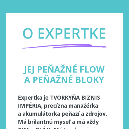
O EXPERTKE
JEJ PEŇAŽNÉ FLOW
A PEŇAŽNÉ BLOKY
Expertka je TVORKYŇA BIZNIS
IMPÉRIA, precízna manažérka
a akumulátorka peňazí a zdrojov.
Má brilantnú myseľ a má vždy