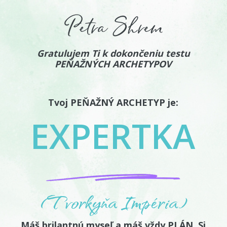
Gratulujem Ti k dokončeniu testu
PEŇAŽNÝCH ARCHETYPOV
Tvoj PEŇAŽNÝ ARCHETYP je:
EXPERTKA
(Tvorkyňa Impéria)
Máš brilantnú myseľ a máš vždy PLÁN. Si