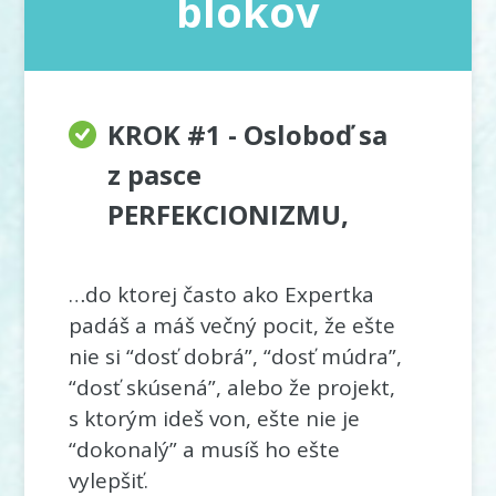
blokov
KROK #1 - Osloboď sa
z pasce
PERFEKCIONIZMU,
…do ktorej často ako Expertka
padáš a máš večný pocit, že ešte
nie si “dosť dobrá”, “dosť múdra”,
“dosť skúsená”, alebo že projekt,
s ktorým ideš von, ešte nie je
“dokonalý” a musíš ho ešte
vylepšiť.