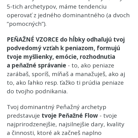
5-tich archetypov, máme tendenciu
operovať z jedného dominantného (a dvoch
“pomocných”).
PEŇAŽNÉ VZORCE do hĺbky odhaľujú tvoj
podvedomý vzťah k peniazom, formujú
tvoje myšlienky, emócie, rozhodnutia
a peňažné správanie
- to, ako peniaze
zarábaš, sporíš, míňaš a manažuješ, ako aj
to, ako ľahko resp. ťažko ti prúdia peniaze
do tvojho podnikania.
Tvoj dominantný Peňažný archetyp
predstavuje
tvoje Peňažné Flow
- tvoje
najprirodzenejšie, najsilnejšie dary, kvality
a činnosti, ktoré ak začneš naplno