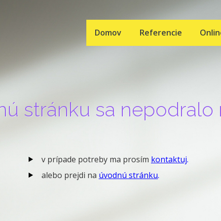
Domov
Referencie
Onli
ú stránku sa nepodralo 
v prípade potreby ma prosím
kontaktuj
.
alebo prejdi na
úvodnú stránku
.