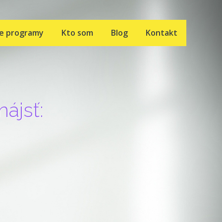
ne programy
Kto som
Blog
Kontakt
nájsť: