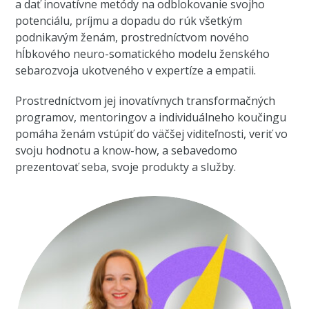
a dať inovatívne metódy na odblokovanie svojho
potenciálu, príjmu a dopadu do rúk všetkým
podnikavým ženám, prostredníctvom nového
hĺbkového neuro-somatického modelu ženského
sebarozvoja ukotveného v expertíze a empatii.
Prostredníctvom jej inovatívnych transformačných
programov, mentoringov a individuálneho koučingu
pomáha ženám vstúpiť do väčšej viditeľnosti, veriť vo
svoju hodnotu a know-how, a sebavedomo
prezentovať seba, svoje produkty a služby.