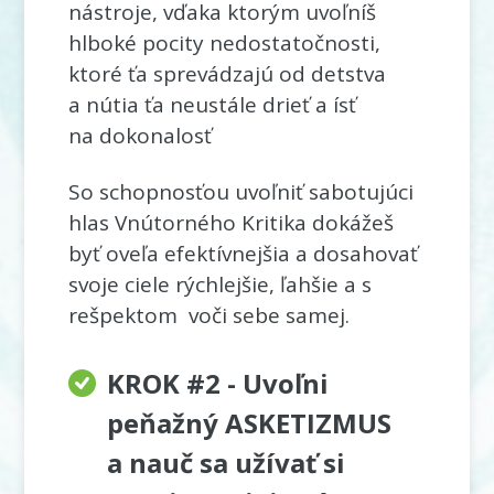
nástroje, vďaka ktorým uvoľníš
hlboké pocity nedostatočnosti,
ktoré ťa sprevádzajú od detstva
a nútia ťa neustále drieť a ísť
na dokonalosť
So schopnosťou uvoľniť sabotujúci
hlas Vnútorného Kritika dokážeš
byť oveľa efektívnejšia a dosahovať
svoje ciele rýchlejšie, ľahšie a s
rešpektom voči sebe samej.
KROK #2 - Uvoľni
peňažný ASKETIZMUS
a nauč sa užívať si