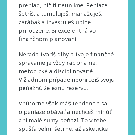
prehľad, nič ti neunikne. Peniaze
šetríš, akumuluješ, manažuješ,
zarábaš a investuješ úplne
prirodzene. Si excelentná vo
finančnom plánovaní.
Nerada tvoríš dlhy a tvoje finančné
správanie je vždy racionálne,
metodické a disciplinované.
V žiadnom prípade neohrozíš svoju
peňažnú železnú rezervu.
Vnútorne však máš tendencie sa
o peniaze obávať a nechceš minúť
ani malé sumy peňazí. To v tebe
spúšťa veľmi šetrné, až asketické