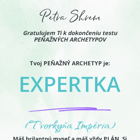
Gratulujem Ti k dokončeniu testu
PEŇAŽNÝCH ARCHETYPOV
Tvoj PEŇAŽNÝ ARCHETYP je:
EXPERTKA
(Tvorkyňa Impéria)
Máš brilantnú myseľ a máš vždy PLÁN. Si