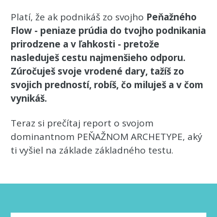
Platí, že ak podnikáš zo svojho
Peňažného
Flow - peniaze prúdia do tvojho podnikania
prirodzene a v ľahkosti - pretože
nasleduješ cestu najmenšieho odporu.
Zúročuješ svoje vrodené dary, tažíš zo
svojich predností, robíš, čo miluješ a v čom
vynikáš.
Teraz si prečítaj report o svojom
dominantnom PEŇAŽNOM ARCHETYPE, aký
ti vyšiel na základe základného testu.