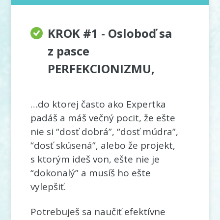
KROK #1 - Osloboď sa
z pasce
PERFEKCIONIZMU,
…do ktorej často ako Expertka
padáš a máš večný pocit, že ešte
nie si “dosť dobrá”, “dosť múdra”,
“dosť skúsená”, alebo že projekt,
s ktorým ideš von, ešte nie je
“dokonalý” a musíš ho ešte
vylepšiť.
Potrebuješ sa naučiť efektívne