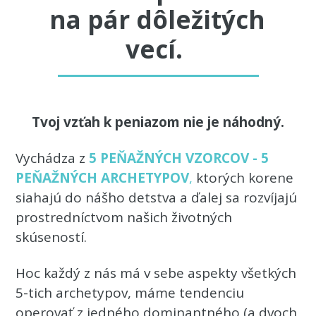
na pár dôležitých
vecí.
Tvoj vzťah k peniazom nie je náhodný.
Vychádza z
5 PEŇAŽNÝCH VZORCOV - 5
PEŇAŽNÝCH ARCHETYPOV
,
ktorých korene
siahajú do nášho detstva a ďalej sa rozvíjajú
prostredníctvom našich životných
skúseností.
Hoc každý z nás má v sebe aspekty všetkých
5-tich archetypov, máme tendenciu
operovať z jedného dominantného (a dvoch