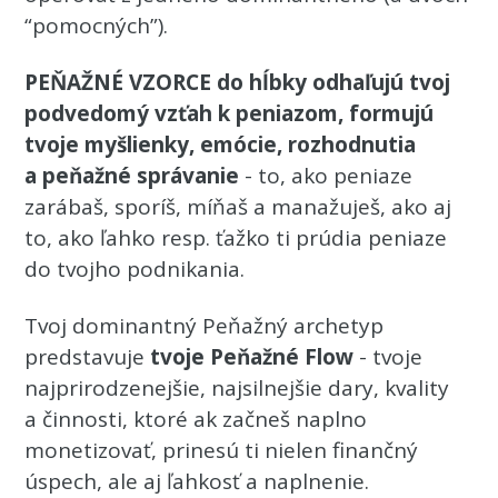
“pomocných”).
PEŇAŽNÉ VZORCE do hĺbky odhaľujú tvoj
podvedomý vzťah k peniazom, formujú
tvoje myšlienky, emócie, rozhodnutia
a peňažné správanie
- to, ako peniaze
zarábaš, sporíš, míňaš a manažuješ, ako aj
to, ako ľahko resp. ťažko ti prúdia peniaze
do tvojho podnikania.
Tvoj dominantný Peňažný archetyp
predstavuje
tvoje Peňažné Flow
- tvoje
najprirodzenejšie, najsilnejšie dary, kvality
a činnosti, ktoré ak začneš naplno
monetizovať, prinesú ti nielen finančný
úspech, ale aj ľahkosť a naplnenie.